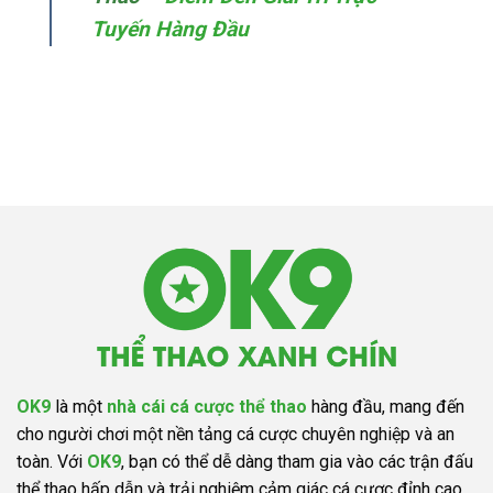
Tuyến Hàng Đầu
OK9
là một
nhà cái cá cược thể thao
hàng đầu, mang đến
cho người chơi một nền tảng cá cược chuyên nghiệp và an
toàn. Với
OK9
, bạn có thể dễ dàng tham gia vào các trận đấu
thể thao hấp dẫn và trải nghiệm cảm giác cá cược đỉnh cao.