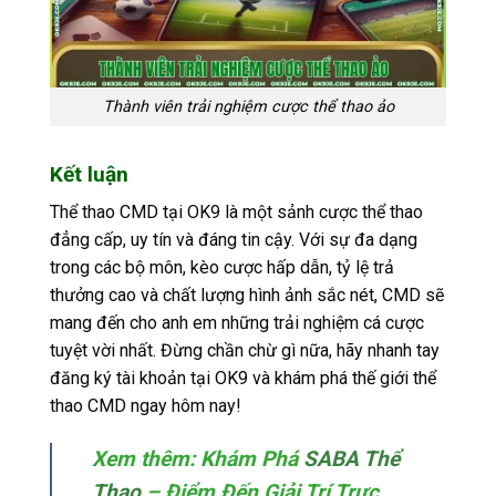
Thành viên trải nghiệm cược thể thao ảo
Kết luận
Thể thao CMD tại OK9 là một sảnh cược thể thao
đẳng cấp, uy tín và đáng tin cậy. Với sự đa dạng
trong các bộ môn, kèo cược hấp dẫn, tỷ lệ trả
thưởng cao và chất lượng hình ảnh sắc nét, CMD sẽ
mang đến cho anh em những trải nghiệm cá cược
tuyệt vời nhất. Đừng chần chừ gì nữa, hãy nhanh tay
đăng ký tài khoản tại OK9 và khám phá thế giới thể
thao CMD ngay hôm nay!
Xem thêm: Khám Phá
SABA Thể
Thao
– Điểm Đến Giải Trí Trực