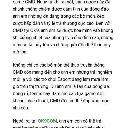
game CMD. Ngay từ khi ra mắt, sảnh cược này đã
nhanh chóng chiếm được cảm tình của đông đảo
anh em nhờ sự đa dạng trong các bộ môn, kèo
cược hấp dẫn và tỷ lệ trả thưởng cực cao. Đến với
CMD tại OK9, anh em sẽ được hòa mình vào không
khí cuồng nhiệt của những trận cầu đỉnh cao, những
màn so tài nảy lửa và những giải đấu thể thao quy
mô lớn.
Không chỉ có các bộ môn thể thao truyền thống,
CMD còn mang đến cho anh em những trải nghiệm
mới lạ với các trò chơi Esport đang làm mưa làm
gió trên thị trường. Dù anh em là fan của bóng đá,
bóng rổ, tennis hay đam mê các tựa game đối
kháng, chiến thuật, CMD đều có thể đáp ứng mọi
nhu cầu.
Ngoài ra, tại
OK9COM
, anh em còn có thể trải