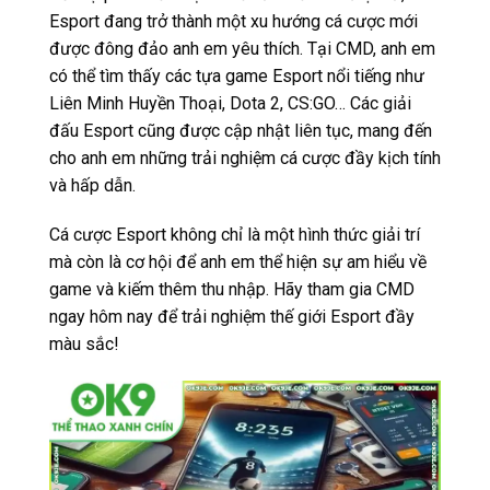
Esport đang trở thành một xu hướng cá cược mới
được đông đảo anh em yêu thích. Tại CMD, anh em
có thể tìm thấy các tựa game Esport nổi tiếng như
Liên Minh Huyền Thoại, Dota 2, CS:GO… Các giải
đấu Esport cũng được cập nhật liên tục, mang đến
cho anh em những trải nghiệm cá cược đầy kịch tính
và hấp dẫn.
Cá cược Esport không chỉ là một hình thức giải trí
mà còn là cơ hội để anh em thể hiện sự am hiểu về
game và kiếm thêm thu nhập. Hãy tham gia CMD
ngay hôm nay để trải nghiệm thế giới Esport đầy
màu sắc!