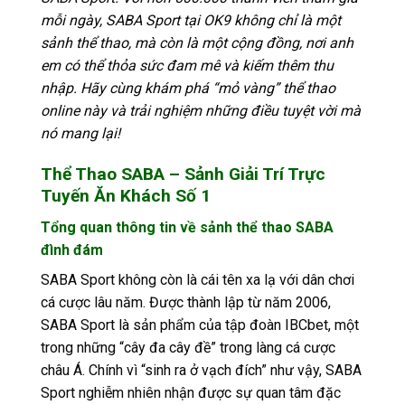
mỗi ngày, SABA Sport tại OK9 không chỉ là một
sảnh thể thao, mà còn là một cộng đồng, nơi anh
em có thể thỏa sức đam mê và kiếm thêm thu
nhập. Hãy cùng khám phá “mỏ vàng” thể thao
online này và trải nghiệm những điều tuyệt vời mà
nó mang lại!
Thể Thao SABA – Sảnh Giải Trí Trực
Tuyến Ăn Khách Số 1
Tổng quan thông tin về sảnh thể thao SABA
đình đám
SABA Sport không còn là cái tên xa lạ với dân chơi
cá cược lâu năm. Được thành lập từ năm 2006,
SABA Sport là sản phẩm của tập đoàn IBCbet, một
trong những “cây đa cây đề” trong làng cá cược
châu Á. Chính vì “sinh ra ở vạch đích” như vậy, SABA
Sport nghiễm nhiên nhận được sự quan tâm đặc