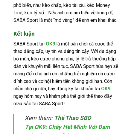
phổ biến, như kèo chấp, kèo tài xỉu, kèo Money
Line, kèo tỷ số… Nếu anh em am hiểu về bóng rổ,
SABA Sport là một “mỏ vàng” để anh em khai thác.
Kết luận
SABA Sport tại
OK9
là một sân chơi cá cược thể
thao đẳng cấp, uy tín và đáng tin cậy. Với đa dạng
bộ môn, kèo cược phong phú, tỷ lệ trả thưởng hấp
dẫn và khuyến mãi liên tục, SABA Sport hứa hẹn sẽ
mang đến cho anh em những trải nghiệm cá cược
đỉnh cao và cơ hội kiếm tiền không giới hạn. Còn
chần chờ gì nữa, hãy đăng ký tài khoản tại
OK9
ngay hôm nay và khám phá thế giới thể thao đầy
màu sắc tại SABA Sport!
Xem thêm:
Thể Thao SBO
Tại OK9: Cháy Hết Mình Với Đam