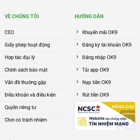
VỀ CHÚNG TÔI
HƯỚNG DẪN
CEO
Khuyến mãi OK9
Giấy phép hoạt động
Đăng ký tài khoản OK9
Hợp tác đại lý
Đăng nhập OK9
Chính sách bảo mật
Tải app OK9
Vấn đề thường gặp
Nạp tiền OK9
Điều khoản và điều kiện
Rút tiền OK9
Quyền riêng tư
Chơi có trách nhiệm