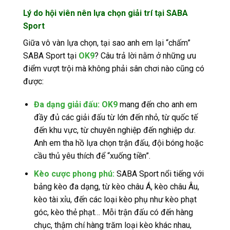
Lý do hội viên nên lựa chọn giải trí tại SABA
Sport
Giữa vô vàn lựa chọn, tại sao anh em lại “chấm”
SABA Sport tại
OK9
? Câu trả lời nằm ở những ưu
điểm vượt trội mà không phải sân chơi nào cũng có
được:
Đa dạng giải đấu:
OK9
mang đến cho anh em
đầy đủ các giải đấu từ lớn đến nhỏ, từ quốc tế
đến khu vực, từ chuyên nghiệp đến nghiệp dư.
Anh em tha hồ lựa chọn trận đấu, đội bóng hoặc
cầu thủ yêu thích để “xuống tiền”.
Kèo cược phong phú:
SABA Sport nổi tiếng với
bảng kèo đa dạng, từ kèo châu Á, kèo châu Âu,
kèo tài xỉu, đến các loại kèo phụ như kèo phạt
góc, kèo thẻ phạt… Mỗi trận đấu có đến hàng
chục, thậm chí hàng trăm loại kèo khác nhau,