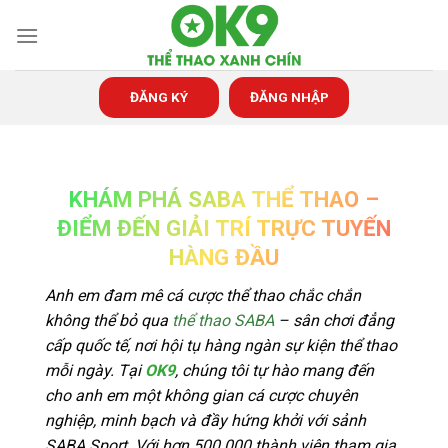
Bỏ
qua
nội
dung
ĐĂNG KÝ
ĐĂNG NHẬP
KHÁM PHÁ SABA THỂ THAO –
ĐIỂM ĐẾN GIẢI TRÍ TRỰC TUYẾN
HÀNG ĐẦU
Anh em đam mê cá cược thể thao chắc chắn
không thể bỏ qua
thể thao SABA
– sân chơi đẳng
cấp quốc tế, nơi hội tụ hàng ngàn sự kiện thể thao
mỗi ngày. Tại
OK9
, chúng tôi tự hào mang đến
cho anh em một không gian cá cược chuyên
nghiệp, minh bạch và đầy hứng khởi với sảnh
SABA Sport. Với hơn 500.000 thành viên tham gia