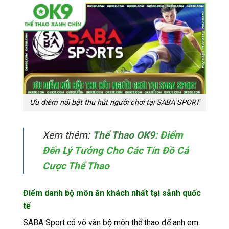
Ưu điểm nổi bật thu hút người chơi tại SABA SPORT
Xem thêm:
Thể Thao OK9
: Điểm
Đến Lý Tưởng Cho Các Tín Đồ Cá
Cược Thể Thao
Điểm danh bộ môn ăn khách nhất tại sảnh quốc
tế
SABA Sport có vô vàn bộ môn thể thao để anh em