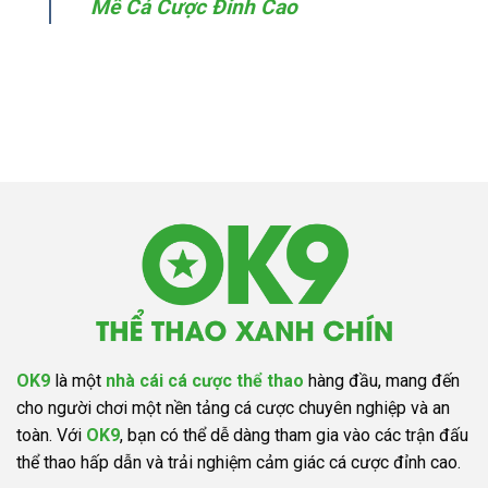
Mê Cá Cược Đỉnh Cao
OK9
là một
nhà cái cá cược thể thao
hàng đầu, mang đến
cho người chơi một nền tảng cá cược chuyên nghiệp và an
toàn. Với
OK9
, bạn có thể dễ dàng tham gia vào các trận đấu
thể thao hấp dẫn và trải nghiệm cảm giác cá cược đỉnh cao.