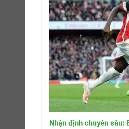
Nhận định chuyên sâu: B