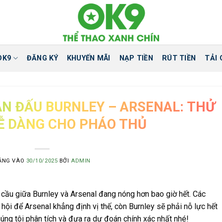
OK9
ĐĂNG KÝ
KHUYẾN MÃI
NẠP TIỀN
RÚT TIỀN
TẢI 
ẬN ĐẤU BURNLEY – ARSENAL: THỬ
Ễ DÀNG CHO PHÁO THỦ
ĂNG VÀO
30/10/2025
BỞI
ADMIN
cầu giữa Burnley và Arsenal đang nóng hơn bao giờ hết. Các
hội để Arsenal khẳng định vị thế, còn Burnley sẽ phải nỗ lực hết
ng tôi phân tích và đưa ra dự đoán chính xác nhất nhé!