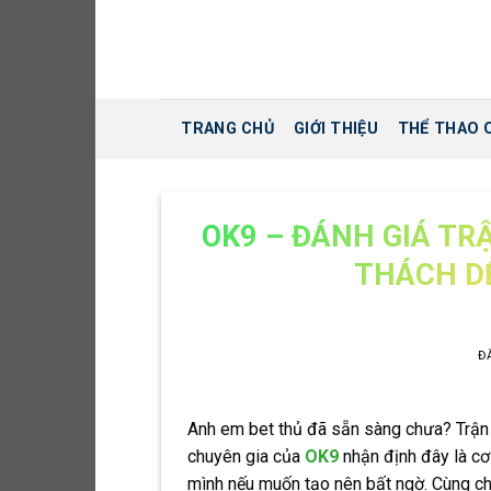
Bỏ
qua
nội
dung
TRANG CHỦ
GIỚI THIỆU
THỂ THAO 
OK9 – ĐÁNH GIÁ TR
THÁCH D
Đ
Anh em bet thủ đã sẵn sàng chưa? Trận 
chuyên gia của
OK9
nhận định đây là cơ 
mình nếu muốn tạo nên bất ngờ. Cùng chú