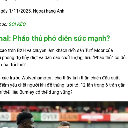
gày 1/11/2025, Ngoại hạng Anh
mục:
SOI KÈO
nal: Pháo thủ phô diễn sức mạnh?
 cao trên BXH và chuyến làm khách đến sân Turf Moor của
ới phong độ hủy diệt và dàn sao chất lượng, liệu “Pháo thủ” có dễ
 của đối thủ?
 xúc trước Wolverhampton, cho thấy tinh thần chiến đấu quật
điểm yếu chết người khi để thủng lưới tới 12 lần trong 6 trận gần
 thế, liệu Burnley có thể đứng vững?