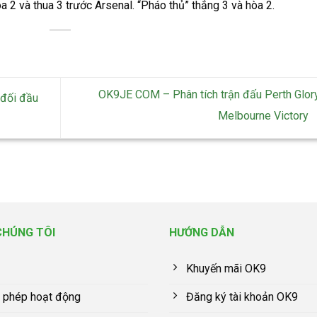
a 2 và thua 3 trước Arsenal. “Pháo thủ” thắng 3 và hòa 2.
OK9JE COM – Phân tích trận đấu Perth Glor
 đối đầu
Melbourne Victory
CHÚNG TÔI
HƯỚNG DẪN
Khuyến mãi OK9
 phép hoạt động
Đăng ký tài khoản OK9