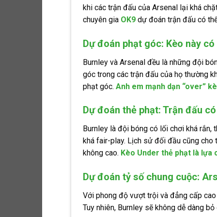
khi các trận đấu của Arsenal lại khá chặ
chuyên gia
OK9
dự đoán trận đấu có thể
Dự đoán phạt góc: Kèo này có
Burnley và Arsenal đều là những đội bón
góc trong các trận đấu của họ thường khá
phạt góc.
Anh em mạnh dạn “over” kè
Dự đoán thẻ phạt: Trận đấu c
Burnley là đội bóng có lối chơi khá rắn, 
khá fair-play. Lịch sử đối đầu cũng cho 
không cao.
Kèo Under thẻ phạt là lựa
Dự đoán tỷ số chung cuộc: Ars
Với phong độ vượt trội và đẳng cấp cao
Tuy nhiên, Burnley sẽ không dễ dàng bỏ 