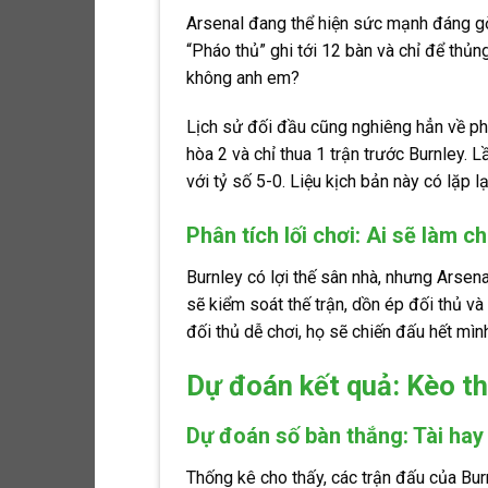
Arsenal đang thể hiện sức mạnh đáng gờ
“Pháo thủ” ghi tới 12 bàn và chỉ để thủn
không anh em?
Lịch sử đối đầu cũng nghiêng hẳn về phí
hòa 2 và chỉ thua 1 trận trước Burnley. 
với tỷ số 5-0. Liệu kịch bản này có lặp lạ
Phân tích lối chơi: Ai sẽ làm c
Burnley có lợi thế sân nhà, nhưng Arse
sẽ kiểm soát thế trận, dồn ép đối thủ và 
đối thủ dễ chơi, họ sẽ chiến đấu hết mìn
Dự đoán kết quả: Kèo t
Dự đoán số bàn thắng: Tài hay
Thống kê cho thấy, các trận đấu của Burn