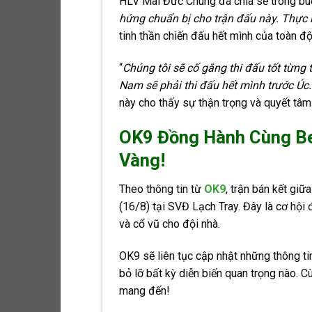
HLV Mai Đức Chung đã chia sẻ trong buổ
hứng chuẩn bị cho trận đấu này. Thực l
tinh thần chiến đấu hết mình của toàn độ
“
Chúng tôi sẽ cố gắng thi đấu tốt từn
Nam sẽ phải thi đấu hết mình trước Úc.
này cho thấy sự thận trọng và quyết t
OK9 Đồng Hành Cùng Be
Vàng!
Theo thông tin từ
OK9
, trận bán kết gi
(16/8) tại SVĐ Lạch Tray. Đây là cơ hội
và cổ vũ cho đội nhà.
OK9 sẽ liên tục cập nhật những thông t
bỏ lỡ bất kỳ diễn biến quan trọng nào. 
mang đến!