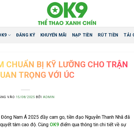
OK9
ĐĂNG KÝ
KHUYẾN MÃI
NẠP TIỀN
RÚT TIỀN
TẢI 
AM CHUẨN BỊ KỸ LƯỠNG CHO TRẬN
UAN TRỌNG VỚI ÚC
ĂNG VÀO
15/08/2025
BỞI
ADMIN
nữ Đông Nam Á 2025 đầy cam go, tiền đạo Nguyễn Thanh Nhã đã
à quyết tâm cao độ. Cùng
OK9
điểm qua thông tin chi tiết về sự