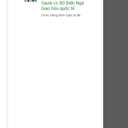
bóng
Saudi vs Bờ Biển Ngà:
Cách
đá
Giao hữu quốc tế
biệt
–
lớn
Nhận
ở
Chức năng bình luận bị tắt
về
định
OK9
sức
Phần
soi
mạnh
Lan
kèo
vs
bóng
Malta:
đá
Hy
–
vọng
Nhận
cuối
định
cùng
Ả
Rập
Saudi
vs
Bờ
Biển
Ngà:
Giao
hữu
quốc
tế