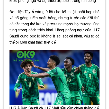
khâu phòng ngự và sự thiếu đột biến trong tấn công.
Đại diện Tây Á vẫn giữ lối chơi kỹ thuật, phối hợp nhỏ
và cố gắng kiểm soát bóng, nhưng trước các đối thủ
có nền tảng thể lực và pressing mạnh, họ thường lúng
túng trong cách triển khai. Hàng phòng ngự của U17
Saudi cũng bộc lộ không ít sai sót cá nhân, yếu tố có
thể bị Mali khai thác triệt để.
U17 Ả Rập Saudi và U17 Mali đều cần chiến thắng để