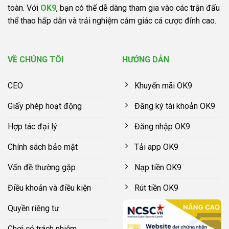
tế
toàn. Với
OK9
, bạn có thể dễ dàng tham gia vào các trận đấu
thể thao hấp dẫn và trải nghiệm cảm giác cá cược đỉnh cao.
VỀ CHÚNG TÔI
HƯỚNG DẪN
CEO
Khuyến mãi OK9
Giấy phép hoạt động
Đăng ký tài khoản OK9
Hợp tác đại lý
Đăng nhập OK9
Chính sách bảo mật
Tải app OK9
Vấn đề thường gặp
Nạp tiền OK9
Điều khoản và điều kiện
Rút tiền OK9
Quyền riêng tư
Chơi có trách nhiệm