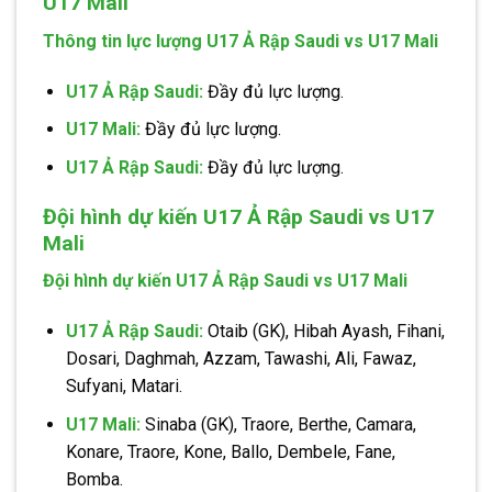
U17 Mali
Thông tin lực lượng U17 Ả Rập Saudi vs U17 Mali
U17 Ả Rập Saudi:
Đầy đủ lực lượng.
U17 Mali:
Đầy đủ lực lượng.
U17 Ả Rập Saudi:
Đầy đủ lực lượng.
Đội hình dự kiến U17 Ả Rập Saudi vs U17
Mali
Đội hình dự kiến U17 Ả Rập Saudi vs U17 Mali
U17 Ả Rập Saudi:
Otaib (GK), Hibah Ayash, Fihani,
Dosari, Daghmah, Azzam, Tawashi, Ali, Fawaz,
Sufyani, Matari.
U17 Mali:
Sinaba (GK), Traore, Berthe, Camara,
Konare, Traore, Kone, Ballo, Dembele, Fane,
Bomba.