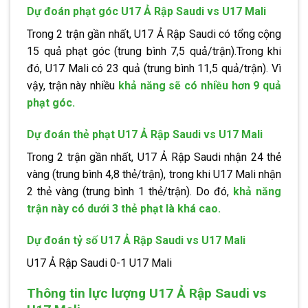
Dự đoán phạt góc U17 Ả Rập Saudi vs U17 Mali
Trong 2 trận gần nhất, U17 Ả Rập Saudi có tổng cộng
15 quả phạt góc (trung bình 7,5 quả/trận).Trong khi
đó, U17 Mali có 23 quả (trung bình 11,5 quả/trận). Vì
vậy, trận này nhiều
khả năng sẽ có nhiều hơn 9 quả
phạt góc.
Dự đoán thẻ phạt U17 Ả Rập Saudi vs U17 Mali
Trong 2 trận gần nhất, U17 Ả Rập Saudi nhận 24 thẻ
vàng (trung bình 4,8 thẻ/trận), trong khi U17 Mali nhận
2 thẻ vàng (trung bình 1 thẻ/trận). Do đó,
khả năng
trận này có dưới 3 thẻ phạt là khá cao.
Dự đoán tỷ số U17 Ả Rập Saudi vs U17 Mali
U17 Ả Rập Saudi 0-1 U17 Mali
Thông tin lực lượng U17 Ả Rập Saudi vs