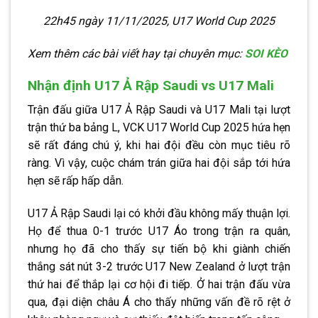
22h45 ngày 11/11/2025, U17 World Cup 2025
Xem thêm các bài viết hay tại chuyên mục:
SOI KÈO
Nhận định U17 Ả Rập Saudi vs U17 Mali
Trận đấu giữa U17 Ả Rập Saudi và U17 Mali tại lượt
trận thứ ba bảng L, VCK U17 World Cup 2025 hứa hẹn
sẽ rất đáng chú ý, khi hai đội đều còn mục tiêu rõ
ràng. Vì vậy, cuộc chám trán giữa hai đội sắp tới hứa
hẹn sẽ rấp hấp dẫn.
U17 Ả Rập Saudi lại có khởi đầu không mấy thuận lợi.
Họ để thua 0-1 trước U17 Áo trong trận ra quân,
nhưng họ đã cho thấy sự tiến bộ khi giành chiến
thắng sát nút 3-2 trước U17 New Zealand ở lượt trận
thứ hai để thắp lại cơ hội đi tiếp. Ở hai trận đấu vừa
qua, đại diện châu Á cho thấy những vấn đề rõ rệt ở