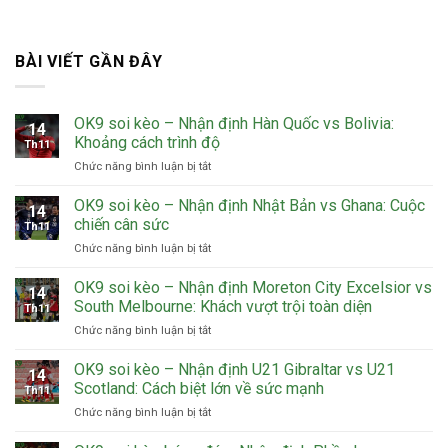
BÀI VIẾT GẦN ĐÂY
OK9 soi kèo – Nhận định Hàn Quốc vs Bolivia:
14
Khoảng cách trình độ
Th11
ở
Chức năng bình luận bị tắt
OK9
soi
OK9 soi kèo – Nhận định Nhật Bản vs Ghana: Cuộc
14
kèo
chiến cân sức
Th11
–
ở
Chức năng bình luận bị tắt
Nhận
OK9
định
soi
OK9 soi kèo – Nhận định Moreton City Excelsior vs
Hàn
14
kèo
Quốc
South Melbourne: Khách vượt trội toàn diện
Th11
–
vs
ở
Chức năng bình luận bị tắt
Nhận
Bolivia:
OK9
định
Khoảng
soi
OK9 soi kèo – Nhận định U21 Gibraltar vs U21
Nhật
cách
14
kèo
Bản
Scotland: Cách biệt lớn về sức mạnh
trình
Th11
–
vs
độ
ở
Chức năng bình luận bị tắt
Nhận
Ghana:
OK9
định
Cuộc
soi