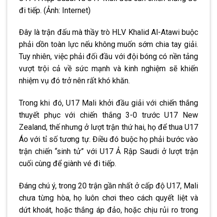
đi tiếp. (Ảnh: Internet)
Đây là trận đấu mà thầy trò HLV Khalid Al-Atawi buộc
phải dồn toàn lực nếu không muốn sớm chia tay giải.
Tuy nhiên, việc phải đối đầu với đội bóng có nền tảng
vượt trội cả về sức mạnh và kinh nghiệm sẽ khiến
nhiệm vụ đó trở nên rất khó khăn.
Trong khi đó, U17 Mali khởi đầu giải với chiến thắng
thuyết phục với chiến thắng 3-0 trước U17 New
Zealand, thế nhưng ở lượt trận thứ hai, họ để thua U17
Áo với tỉ số tương tự. Điều đó buộc họ phải bước vào
trận chiến “sinh tử” với U17 Ả Rập Saudi ở lượt trận
cuối cùng để giành vé đi tiếp.
Đáng chú ý, trong 20 trận gần nhất ở cấp độ U17, Mali
chưa từng hòa, họ luôn chơi theo cách quyết liệt và
dứt khoát, hoặc thắng áp đảo, hoặc chịu rủi ro trong