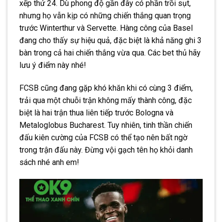
xếp thứ 24. Dù phong độ gần đây có phần trồi sụt,
nhưng họ vẫn kịp có những chiến thắng quan trọng
trước Winterthur và Servette. Hàng công của Basel
đang cho thấy sự hiệu quả, đặc biệt là khả năng ghi 3
bàn trong cả hai chiến thắng vừa qua. Các bet thủ hãy
lưu ý điểm này nhé!
FCSB cũng đang gặp khó khăn khi có cùng 3 điểm,
trải qua một chuỗi trận không mấy thành công, đặc
biệt là hai trận thua liên tiếp trước Bologna và
Metaloglobus Bucharest. Tuy nhiên, tinh thần chiến
đấu kiên cường của FCSB có thể tạo nên bất ngờ
trong trận đấu này. Đừng vội gạch tên họ khỏi danh
sách nhé anh em!