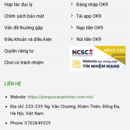
Hợp tác đại lý
Đăng nhập OK9
Chính sách bảo mật
Tải app OK9
Vấn đề thường gặp
Nạp tiền OK9
Điều khoản và điều kiện
Rút tiền OK9
Quyền riêng tư
Chơi có trách nhiệm
LIÊN HỆ
Website:
https://parquesanantonio.com.mx/
Địa chỉ: 253-239 Ng. Văn Chương, Khâm Thiên, Đống Đa,
Hà Nội, Việt Nam
Phone: 0702849329