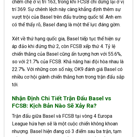
chễm chệ ở vị trí 163, trong khi FCSB chỉ dừng lại ở vị
trí 369. Sự chênh lệch này càng khẳng định thêm sự
vượt trội của Basel trên đấu trường quốc tế. Anh em
có thể thấy rõ, Basel đang là một thế lực đáng gờm.
Xét về thứ hạng quốc gia, Basel tiếp tục thể hiện sự
áp đảo khi đứng thứ 2, còn FCSB xếp thứ 4. Tỷ lệ
chiến thắng của Basel cũng ấn tượng hơn với 55.6%,
so với 21.7% của FCSB. Khả năng hai đội hòa nhau là
22.7%. Với những con số này, OK9 đánh giá Basel có
nhiều cơ hội giành chiến thắng hơn trong trận đấu sắp
tới.
Nhận Định Chi Tiết Trận Đấu Basel vs
FCSB: Kịch Bản Nào Sẽ Xảy Ra?
Trận đấu giữa Basel và FCSB tại vòng 4 Europa
League hứa hẹn sẽ là một cuộc chiến không khoan
nhượng. Basel hiện đang có 3 điểm sau ba trận, tạm