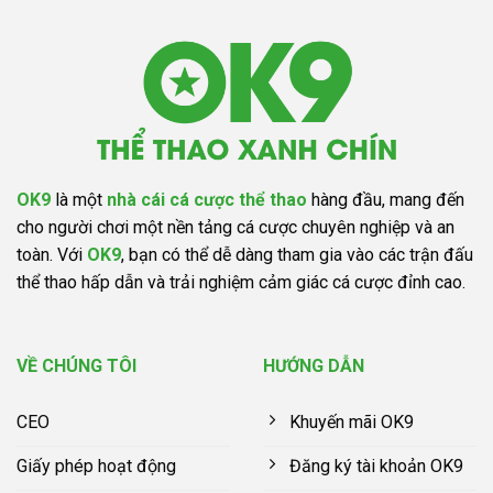
vs
sức
Nhận
Malta:
mạnh
định
Hy
Ả
vọng
Rập
cuối
Saudi
cùng
vs
Bờ
Biển
Ngà:
Giao
OK9
là một
nhà cái cá cược thể thao
hàng đầu, mang đến
hữu
quốc
cho người chơi một nền tảng cá cược chuyên nghiệp và an
tế
toàn. Với
OK9
, bạn có thể dễ dàng tham gia vào các trận đấu
thể thao hấp dẫn và trải nghiệm cảm giác cá cược đỉnh cao.
VỀ CHÚNG TÔI
HƯỚNG DẪN
CEO
Khuyến mãi OK9
Giấy phép hoạt động
Đăng ký tài khoản OK9