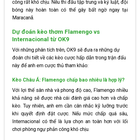
công rất khó chịu. Nếu thi đấu tập trung và kỷ luật, đội
bóng này hoàn toàn có thể gây bất ngờ ngay tại
Maracanã.
Dự đoán kèo thơm Flamengo vs
Internacional từ OK9
Với những phân tích trên, OK9 sẽ đưa ra những dự
đoán chi tiết về các kèo cược hấp dẫn trong trận đấu
này để anh em cược thủ tham khảo:
Kèo Châu Á: Flamengo chấp bao nhiêu là hợp lý?
Với lợi thế sân nhà và phong độ cao, Flamengo nhiều
khả năng sẽ được nhà cái đánh giá cao hơn và chấp
kèo. Tuy nhiên, anh em cần cân nhắc kỹ lưỡng trước
khi quyết định đặt cược. Nếu mức chấp quá sâu,
Internacional có thể là lựa chọn an toàn hơn với lối
chơi phòng ngự phản công khó chịu.