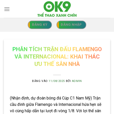
Bỏ
qua
nội
dung
ĐĂNG KÝ
ĐĂNG NHẬP
PHÂN TÍCH TRẬN ĐẤU FLAMENGO
VÀ INTERNACIONAL: KHAI THÁC
ƯU THẾ SÂN NHÀ
ĐĂNG VÀO
11/08/2025
BỞI
ADMIN
(Nhận định, dự đoán bóng đá Cúp C1 Nam Mỹ) Trận
cầu đinh giữa Flamengo và Internacional hứa hẹn sẽ
vô cùng hấp dẫn tại lượt đi vòng 1/8. Với lợi thế sân