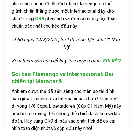
nhà cùng phong độ ổn định, liệu Flamengo có thể
giành chiến thắng trước một Internacional đầy khó
chịu? Cùng
OK9
phân tích và đưa ra những dự đoán
chuẩn xác nhất cho kèo đấu này.
7h30 ngày 14/8/2025, lượt đi vòng 1/8 cúp C1 Nam
Mỹ
Xem thêm các bài viết hay tại chuyên mục:
SOI KÈO
Soi kèo Flamengo vs Internacional: Đại
chiến tại Maracanã
Anh em cược thủ đã sẵn sàng cho màn so tài đỉnh
cao giữa Flamengo và Internacional chưa? Trận lượt
đi vòng 1/8 Copa Libertadores (Cúp C1 Nam Mỹ) này
hứa hẹn sẽ mang đến những diễn biến kịch tính và khó
đoán. Hãy cùng OK9 đi sâu vào phân tích để có cái
nhìn toàn diện nhất về cặp đấu này nhé!