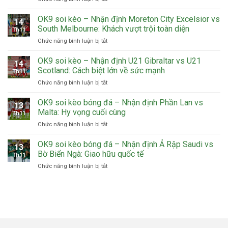
Nhận
OK9
định
soi
OK9 soi kèo – Nhận định Moreton City Excelsior vs
Hàn
14
kèo
Quốc
South Melbourne: Khách vượt trội toàn diện
Th11
–
vs
ở
Chức năng bình luận bị tắt
Nhận
Bolivia:
OK9
định
Khoảng
soi
OK9 soi kèo – Nhận định U21 Gibraltar vs U21
Nhật
cách
14
kèo
Bản
Scotland: Cách biệt lớn về sức mạnh
trình
Th11
–
vs
độ
ở
Chức năng bình luận bị tắt
Nhận
Ghana:
OK9
định
Cuộc
soi
OK9 soi kèo bóng đá – Nhận định Phần Lan vs
Moreton
chiến
13
kèo
City
Malta: Hy vọng cuối cùng
cân
Th11
–
Excelsior
sức
ở
Chức năng bình luận bị tắt
Nhận
vs
OK9
định
South
soi
OK9 soi kèo bóng đá – Nhận định Ả Rập Saudi vs
U21
Melbourne:
13
kèo
Gibraltar
Bờ Biển Ngà: Giao hữu quốc tế
Khách
Th11
bóng
vs
vượt
ở
Chức năng bình luận bị tắt
đá
U21
trội
OK9
–
Scotland:
toàn
soi
Nhận
Cách
diện
kèo
định
biệt
bóng
Phần
lớn
đá
Lan
về
–
vs
sức
Nhận
Malta: