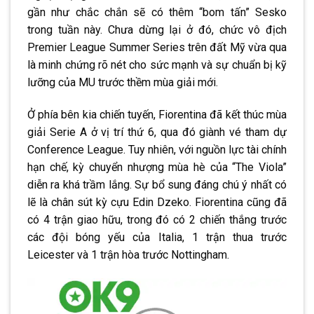
gần như chắc chắn sẽ có thêm “bom tấn” Sesko
trong tuần này. Chưa dừng lại ở đó, chức vô địch
Premier League Summer Series trên đất Mỹ vừa qua
là minh chứng rõ nét cho sức mạnh và sự chuẩn bị kỹ
lưỡng của MU trước thềm mùa giải mới.
Ở phía bên kia chiến tuyến, Fiorentina đã kết thúc mùa
giải Serie A ở vị trí thứ 6, qua đó giành vé tham dự
Conference League. Tuy nhiên, với nguồn lực tài chính
hạn chế, kỳ chuyển nhượng mùa hè của “The Viola”
diễn ra khá trầm lắng. Sự bổ sung đáng chú ý nhất có
lẽ là chân sút kỳ cựu Edin Dzeko. Fiorentina cũng đã
có 4 trận giao hữu, trong đó có 2 chiến thắng trước
các đội bóng yếu của Italia, 1 trận thua trước
Leicester và 1 trận hòa trước Nottingham.