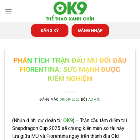
Bỏ
qua
nội
dung
ĐĂNG KÝ
ĐĂNG NHẬP
PHÂN TÍCH TRẬN ĐẤU MU ĐỐI ĐẦU
FIORENTINA: SỨC MẠNH ĐƯỢC
KIỂM NGHIỆM
ĐĂNG VÀO
08/08/2025
BỞI
ADMIN
(Nhận định, dự đoán từ
OK9
) – Trận cầu tâm điểm tại
Snapdragon Cup 2025 sẽ chứng kiến màn so tài nảy
lửa giữa MU và Fiorentina ngay trên thánh địa Old