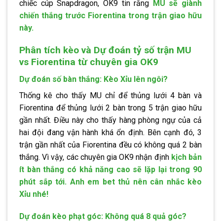
chiếc cúp Snapdragon, OK9 tin rằng
MU sẽ giành
chiến thắng trước Fiorentina trong trận giao hữu
này.
Phân tích kèo và Dự đoán tỷ số trận MU
vs Fiorentina từ chuyên gia OK9
Dự đoán số bàn thắng: Kèo Xỉu lên ngôi?
Thống kê cho thấy MU chỉ để thủng lưới 4 bàn và
Fiorentina để thủng lưới 2 bàn trong 5 trận giao hữu
gần nhất. Điều này cho thấy hàng phòng ngự của cả
hai đội đang vận hành khá ổn định. Bên cạnh đó, 3
trận gần nhất của Fiorentina đều có không quá 2 bàn
thắng. Vì vậy, các chuyên gia OK9 nhận định
kịch bản
ít bàn thắng có khả năng cao sẽ lặp lại trong 90
phút sắp tới. Anh em bet thủ nên cân nhắc kèo
Xỉu nhé!
Dự đoán kèo phạt góc: Không quá 8 quả góc?