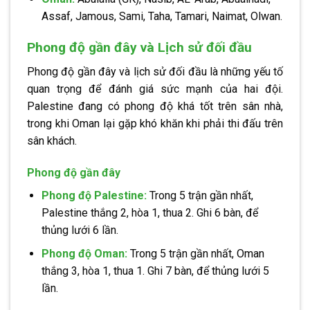
Assaf, Jamous, Sami, Taha, Tamari, Naimat, Olwan.
Phong độ gần đây và Lịch sử đối đầu
Phong độ gần đây và lịch sử đối đầu là những yếu tố
quan trọng để đánh giá sức mạnh của hai đội.
Palestine đang có phong độ khá tốt trên sân nhà,
trong khi Oman lại gặp khó khăn khi phải thi đấu trên
sân khách.
Phong độ gần đây
Phong độ Palestine:
Trong 5 trận gần nhất,
Palestine thắng 2, hòa 1, thua 2. Ghi 6 bàn, để
thủng lưới 6 lần.
Phong độ Oman:
Trong 5 trận gần nhất, Oman
thắng 3, hòa 1, thua 1. Ghi 7 bàn, để thủng lưới 5
lần.