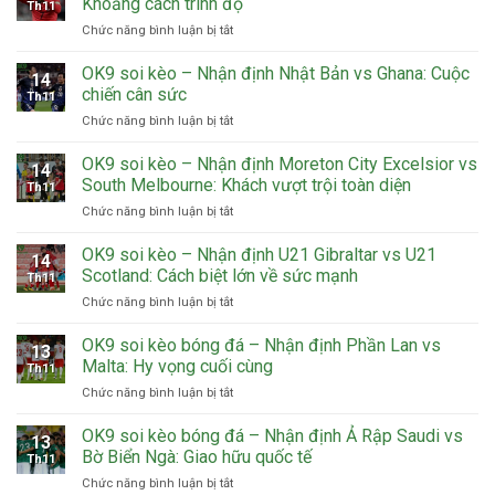
Khoảng cách trình độ
Th11
ở
Chức năng bình luận bị tắt
OK9
soi
OK9 soi kèo – Nhận định Nhật Bản vs Ghana: Cuộc
14
kèo
chiến cân sức
Th11
–
ở
Chức năng bình luận bị tắt
Nhận
OK9
định
soi
OK9 soi kèo – Nhận định Moreton City Excelsior vs
Hàn
14
kèo
Quốc
South Melbourne: Khách vượt trội toàn diện
Th11
–
vs
ở
Chức năng bình luận bị tắt
Nhận
Bolivia:
OK9
định
Khoảng
soi
OK9 soi kèo – Nhận định U21 Gibraltar vs U21
Nhật
cách
14
kèo
Bản
Scotland: Cách biệt lớn về sức mạnh
trình
Th11
–
vs
độ
ở
Chức năng bình luận bị tắt
Nhận
Ghana:
OK9
định
Cuộc
soi
OK9 soi kèo bóng đá – Nhận định Phần Lan vs
Moreton
chiến
13
kèo
City
Malta: Hy vọng cuối cùng
cân
Th11
–
Excelsior
sức
ở
Chức năng bình luận bị tắt
Nhận
vs
OK9
định
South
soi
OK9 soi kèo bóng đá – Nhận định Ả Rập Saudi vs
U21
Melbourne:
13
kèo
Gibraltar
Bờ Biển Ngà: Giao hữu quốc tế
Khách
Th11
bóng
vs
vượt
ở
Chức năng bình luận bị tắt
đá
U21
trội