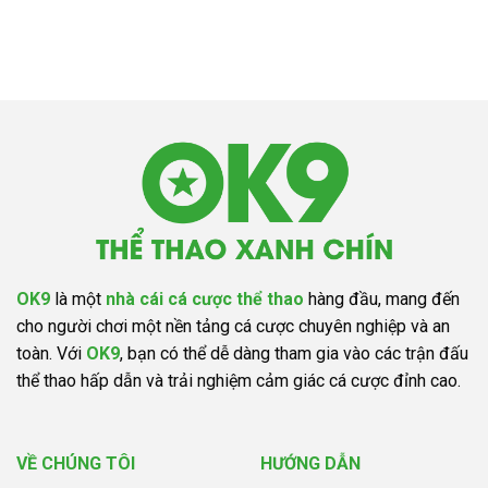
OK9
–
Scotland:
toàn
soi
Nhận
Cách
diện
kèo
định
biệt
bóng
Phần
lớn
đá
Lan
về
–
vs
sức
Nhận
Malta:
mạnh
định
Hy
Ả
vọng
Rập
cuối
Saudi
cùng
vs
Bờ
Biển
Ngà:
Giao
OK9
là một
nhà cái cá cược thể thao
hàng đầu, mang đến
hữu
quốc
cho người chơi một nền tảng cá cược chuyên nghiệp và an
tế
toàn. Với
OK9
, bạn có thể dễ dàng tham gia vào các trận đấu
thể thao hấp dẫn và trải nghiệm cảm giác cá cược đỉnh cao.
VỀ CHÚNG TÔI
HƯỚNG DẪN