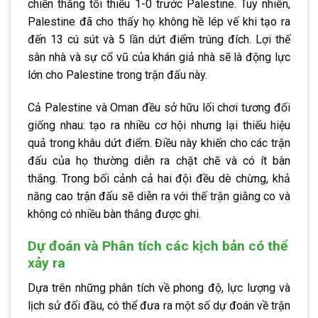
chiến thắng tối thiểu 1-0 trước Palestine. Tuy nhiên,
Palestine đã cho thấy họ không hề lép vế khi tạo ra
đến 13 cú sút và 5 lần dứt điểm trúng đích. Lợi thế
sân nhà và sự cổ vũ của khán giả nhà sẽ là động lực
lớn cho Palestine trong trận đấu này.
Cả Palestine và Oman đều sở hữu lối chơi tương đối
giống nhau: tạo ra nhiều cơ hội nhưng lại thiếu hiệu
quả trong khâu dứt điểm. Điều này khiến cho các trận
đấu của họ thường diễn ra chặt chẽ và có ít bàn
thắng. Trong bối cảnh cả hai đội đều dè chừng, khả
năng cao trận đấu sẽ diễn ra với thế trận giằng co và
không có nhiều bàn thắng được ghi.
Dự đoán và Phân tích các kịch bản có thể
xảy ra
Dựa trên những phân tích về phong độ, lực lượng và
lịch sử đối đầu, có thể đưa ra một số dự đoán về trận