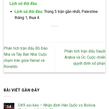
Lịch sử đối đầu
Lịch sử đối đầu:
Trong 5 trận gần nhất, Palestine
thắng 1, thua 4.
Phân tích trận đấu Bồ Đào
Phân tích trận đấu Saudi
Nha và Tây Ban Nha: Cuộc
Arabia và Úc: Cuộc chiến
chạm trán giữa Yamal và
quyết định số phận
Ronaldo
BÀI VIẾT GẦN ĐÂY
OK9 soi kèo – Nhận định Hàn Quốc vs Bolivia:
14