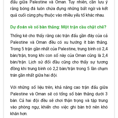
đấu giữa Palestine và Oman. Tuy nhiên, cần lưu ý
rằng bóng đá luôn chứa đựng những bất ngờ và kết
quả cuối cùng phụ thuộc vào nhiều yếu tố khác nhau.
Dự đoán về số bàn thắng: Một trận cầu chặt chẽ?
Thống kê cho thấy rằng các trận đấu gần đây của cả
Palestine và Oman đều có xu hướng ít bàn thắng.
Trong 5 trận gần nhất của Palestine, trung bình có 2,4
bàn/trận, trong khi con số này của Oman cũng là 2,4
bàn/trận. Lịch sử đối đầu cũng cho thấy sự tương
đồng khi trung bình có 2,2 bàn/trận trong 5 lần chạm
trán gần nhất giữa hai đội.
Với những số liệu trên, khả năng cao trận đấu giữa
Palestine và Oman sẽ có tổng số bàn thắng dưới 3
bàn. Cả hai đội đều sẽ chơi thận trọng và tập trung
vào phòng ngự, khiến cho việc ghi bàn trở nên khó
khăn hơn.